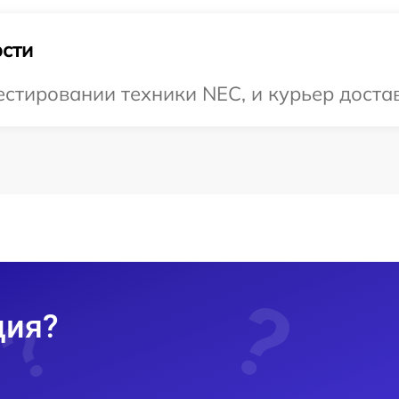
сти
тировании техники NEC, и курьер достави
ция?